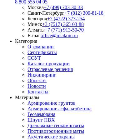
8 800 555 04 05
Москва
+7 (499) 703-30-33
Санкт-Петербург
+7 (812) 309-81-18
Белгород
+7 (4722) 373-254
Минск
+3 (7517) 365-03-88
Алматы
+7 (771) 913-50-70
E-mail
office@miakom.ru
Категория
О компании
Сертификаты
СОУТ
Каталог продукции
Отраслевые решения
Инжиниринг
Объекты
Новости
Контакты
Материалы
Армирование грунтов
Армирование асфальтобетона
Геомембрана
Шпунт ПВХ
Дренажные геокомпозиты
Противоэрозионные маты
Акустические экраны