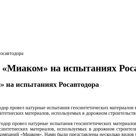
осавтодора
«Миаком» на испытаниях Рос
 на испытаниях Росавтодора
одор провел натурные испытания геосинтетических материалов 
нтетиеских материалов, используемых в дорожном строительств
тодор провел натурные испытания геосинтетических материало
синтетиеских материалов, используемых в дорожном строител
 компаний «Миаком». Нами были представлены несколько видов м