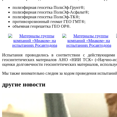
полиэфирная геосетка ПолиЭф-Грунт®;
полиэфирная геосетка ПолиЭф-Асфальт®;
полиэфирная геосетка ПолиЭф-ТК®;
противоэрозионный геомат ГЕО ГМТ®;
объемная георешетка ГЕО ОР®.
Испытания проводились в соответствии с действующими 
геосинтетических материалов АНО «НИИ ТСК» («Научно-иссл
оценки долговечности геосинтетических материалов, использу
Мы также внимательно следим за ходом проведения испытаний,
другие новости