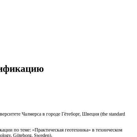
ификацию
итете Чалмерса в городе Гётеборг, Швеция (the standard
ции по теме: «Практическая геотехника» в техническом
nology, Göteborg, Sweden).