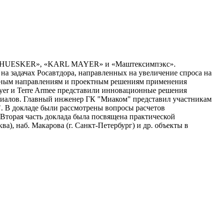
», «HUESKER», «KARL MAYER» и «Маштексимпэкс».
а задачах Росавтдора, направленных на увеличение спроса на
ивным направлениям и проектным решениям применения
ayer и Terre Armee представили инновационные решения
ериалов. Главный инженер ГК "Миаком" представил участникам
. В докладе были рассмотрены вопросы расчетов
 Вторая часть доклада была посвящена практической
), наб. Макарова (г. Санкт-Петербург) и др. объекты в