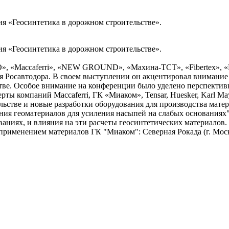
ия «Геосинтетика в дорожном строительстве».
ия «Геосинтетика в дорожном строительстве».
O», «Maccaferri», «NEW GROUND», «Махина-ТСТ», «Fibertex
 Росавтодора. В своем выступлении он акцентировал внимание н
стве. Особое внимание на конференции было уделено перспект
ты компаний Maccaferri, ГК «Миаком», Tensar, Huesker, Karl M
льстве и новые разработки оборудования для производства мат
ия геоматериалов для усиления насыпей на слабых основаниях"
аниях, и влияния на эти расчеты геосинтетических материалов.
рименением материалов ГК "Миаком": Северная Рокада (г. Москва