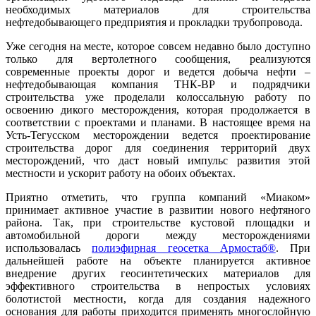
необходимых материалов для строительства
нефтедобывающего предприятия и прокладки трубопровода.
Уже сегодня на месте, которое совсем недавно было доступно
только для вертолетного сообщения, реализуются
современные проекты дорог и ведется добыча нефти –
нефтедобывающая компания ТНК-ВР и подрядчики
строительства уже проделали колоссальную работу по
освоению дикого месторождения, которая продолжается в
соответствии с проектами и планами. В настоящее время на
Усть-Тегусском месторождении ведется проектирование
строительства дорог для соединения территорий двух
месторождений, что даст новый импульс развития этой
местности и ускорит работу на обоих объектах.
Приятно отметить, что группа компаний «Миаком»
принимает активное участие в развитии нового нефтяного
района. Так, при строительстве кустовой площадки и
автомобильной дороги между месторождениями
использовалась
полиэфирная геосетка Армостаб®
. При
дальнейшей работе на объекте планируется активное
внедрение других геосинтетических материалов для
эффективного строительства в непростых условиях
болотистой местности, когда для создания надежного
основания для работы приходится применять многослойную