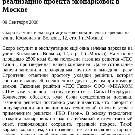
реализацию проекта экопарковок в
Москве
09 Сентября 2008
Скоро вступит в эксплуатацию ещё одна зелёная парковка на
улице Космонавта Волкова, 12, стр. 1 (г.Москва).
Скоро вступит в эксплуатацию ещё одна зелёная парковка на
улице Космонавта Волкова, 12, стр. 1 (г.Москва). На участке
площадью 2500 кв.м была положена газонная решётка «ГЕО
Газон», произведённая нашей компанией. Далее сотовидные
панели заполнили плодородным грунтом и высадили траву.
Строители отметили простоту укладки решётки, которая
состоит из модулей, соединенных друг с другом при помощи
замков. Газонные решётки «ГЕО Газон» ООО «МИАКОМ
СПб» уже успешно эксплуатируются в Санкт-Петербурге.
Количество объектов, куда были осуществлены поставки
газонной решётки постоянно увеличиваются, что говорит о
популяризации инновационных технологий строительства с
применением решётки «ГЕО Газон». В основу технологии
создания экопарковок положен зарубежный и отечественный
опыт, позволяющий сохранить травяной покров. Такой
вариант хорош тем, что позволит, не закатывая весь город в
асфальт, решить проблему парковки, которая оборудуется на