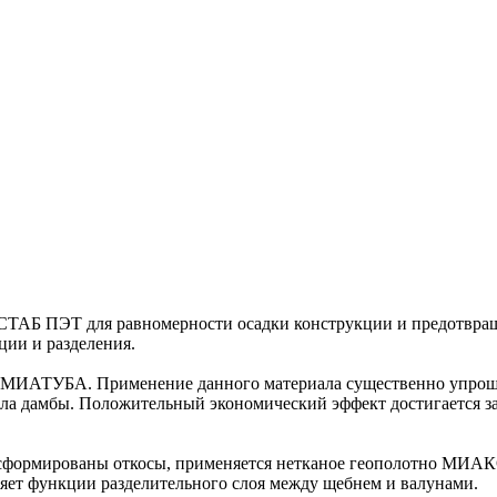
ТАБ ПЭТ для равномерности осадки конструкции и предотвраще
ии и разделения.
 МИАТУБА. Применение данного материала существенно упрощае
ала дамбы. Положительный экономический эффект достигается за
о сформированы откосы, применяется нетканое геополотно МИА
ет функции разделительного слоя между щебнем и валунами.